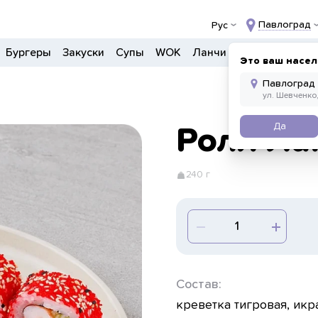
Павлоград
Рус
Бургеры
Закуски
Супы
WOK
Ланчи
Салаты
Боул
Это ваш насел
Да
Ролл Ла
240 г
Состав:
креветка тигровая, икр