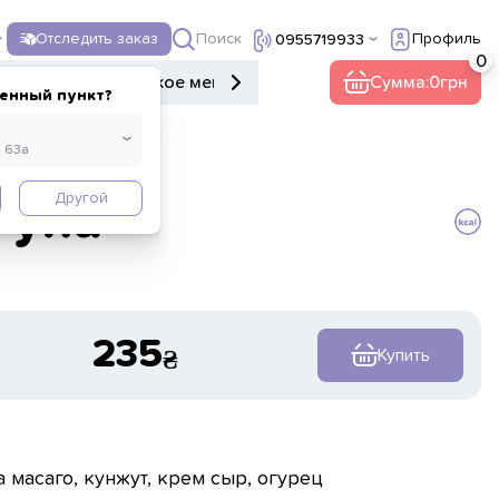
Поиск
Отследить заказ
Профиль
0955719933
ы
Донеры
Детское меню
Десерты
Напитки
Сумма:
0
Прочее
енный пункт?
Другой
гуна
235
Купить
а масаго, кунжут, крем сыр, огурец