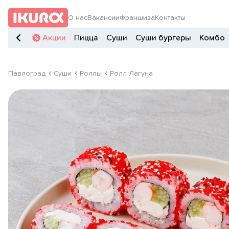
О нас
Вакансии
Франшиза
Контакты
Акции
Пицца
Суши
Суши бургеры
Комбо
Павлоград
Суши
Роллы
Ролл Лагуна