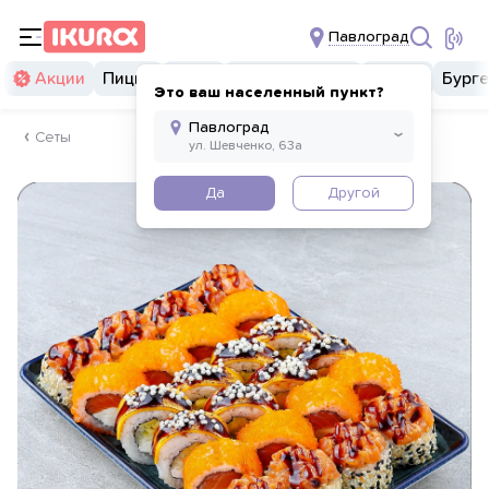
Павлоград
Акции
Пицца
Суши
Суши бургеры
Комбо
Бург
Это ваш населенный пункт?
Сеты
Да
Другой