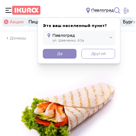
Павлоград
Акции
Пицца
Суши
Суши бургеры
Комбо
Бург
Это ваш населенный пункт?
Донеры
Да
Другой