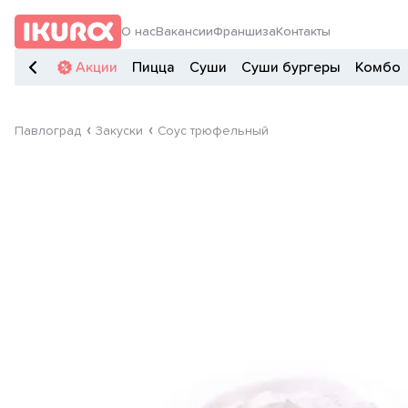
О нас
Вакансии
Франшиза
Контакты
Акции
Пицца
Суши
Суши бургеры
Комбо
Павлоград
Закуски
Соус трюфельный