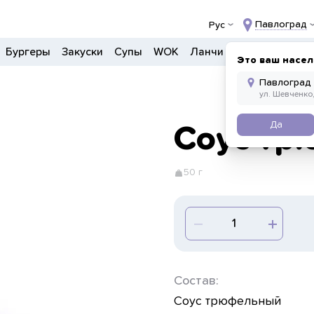
Павлоград
Рус
Бургеры
Закуски
Супы
WOK
Ланчи
Салаты
Боул
Это ваш насел
Да
Соус тр
50 г
Состав:
Соус трюфельный