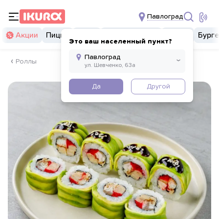
Павлоград
Акции
Пицца
Суши
Суши бургеры
Комбо
Бург
Это ваш населенный пункт?
Роллы
Да
Другой