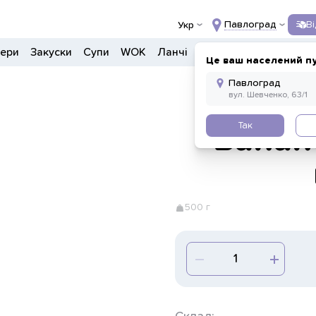
Павлоград
В
Укр
гери
Закуски
Супи
WOK
Ланчі
Салати
Боули
Дон
Це ваш населений п
Так
Банан
500 г