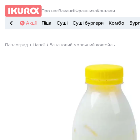
Про нас
Вакансії
Франшиза
Контакти
Акції
Піца
Суші
Суші бургери
Комбо
Бур
Павлоград
Напої
Банановий молочний коктейль