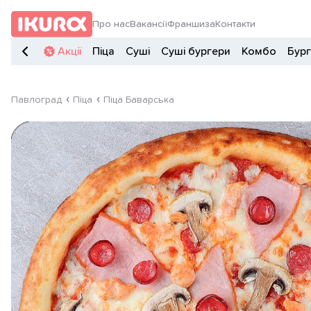
Про нас
Вакансії
Франшиза
Контакти
Акції
Піца
Суші
Суші бургери
Комбо
Бур
Павлоград
Піца
Піца Баварська