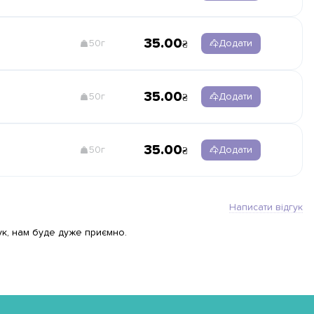
35.00
50г
Додати
35.00
50г
Додати
35.00
50г
Додати
Написати відгук
ук, нам буде дуже приємно.