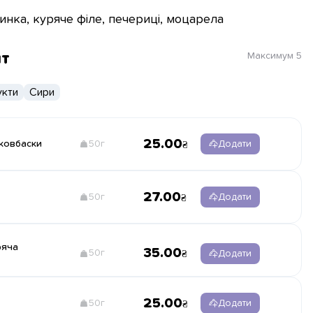
инка, куряче філе, печериці, моцарела
нт
Максимум
5
кти
Сири
25.00
 ковбаски
50г
Додати
27.00
50г
Додати
ряча
35.00
50г
Додати
25.00
50г
Додати