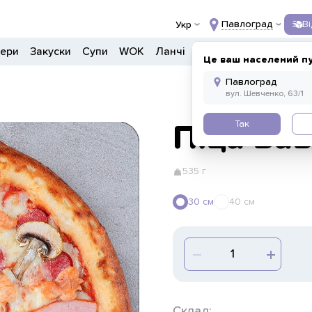
Павлоград
В
Укр
гери
Закуски
Супи
WOK
Ланчі
Салати
Боули
Дон
Це ваш населений п
Так
Піца Ба
535 г
30 см
40 см
Склад: