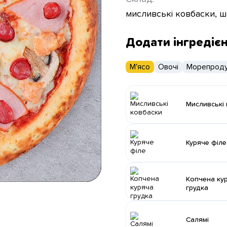
мисливські ковбаски, ш
Додати інгредіє
М'ясо
Овочі
Морепроду
Мисливські
Куряче філе
Копчена ку
грудка
Салямі