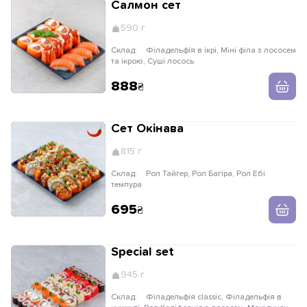
Салмон сет
590 г
Склад:
Філадельфія в ікрі, Міні філа з лососем
та ікрою, Суші лосось
888
Сет Окінава
815 г
Склад:
Рол Тайгер, Рол Багіра, Рол Ебі
темпура
695
Special set
945 г
Склад:
Філадельфія classic, Філадельфія в