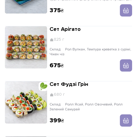
шт), Суші з крабом (2 шт)
375
Сет Арігато
825 г
Склад:
Рол Вулкан, Темпура креветка з сурімі,
Чікен чіз
675
Сет Фудзі Грін
680 г
Склад:
Ролл Ясай, Ролл Овочевий, Ролл
Зелений Самурай
399