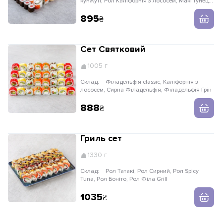
кунжуті, Рол Каліфорнія з лососем, Макі тунець,
Макі вугор
895
Сет Святковий
1005 г
Склад:
Філадельфія classic, Каліфорнія з
лососем, Сирна Філадельфія, Філадельфія Грін
888
Гриль сет
1330 г
Склад:
Рол Татакі, Рол Сирний, Рол Spicy
Tuna, Рол Боніто, Рол Філа Grill
1035