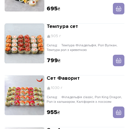
695
Темпура сет
905 г
Склад:
Темпура Філадельфія, Рол Вулкан,
Темпура рол з креветкою
799
Сет Фаворит
1030 г
Склад:
Філадельфія classic, Рол King Dragon,
Рол із кальмаром, Каліфорнія з лососем
955