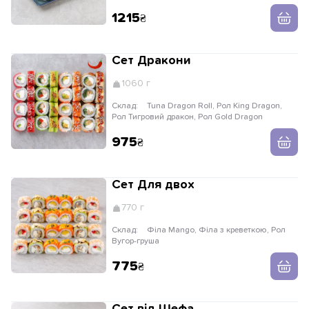
Філа з креветкою
1215
Сет Дракони
1060 г
Склад:
Tuna Dragon Roll, Рол King Dragon,
Рол Тигровий дракон, Рол Gold Dragon
975
Сет Для двох
770 г
Склад:
Філа Mango, Філа з креветкою, Рол
Вугор-груша
775