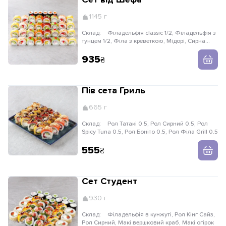
Сет від Шефа
1145 г
Склад:
Філадельфія classic 1/2, Філадельфія з
тунцем 1/2, Філа з креветкою, Мідорі, Сирна
Філадельфія, Макі вершковий лосось
935
Пів сета Гриль
665 г
Склад:
Рол Татакі 0.5, Рол Сирний 0.5, Рол
Spicy Tuna 0.5, Рол Боніто 0.5, Рол Філа Grill 0.5
555
Сет Студент
930 г
Склад:
Філадельфія в кунжуті, Рол Кінг Сайз,
Рол Сирний, Макі вершковий краб, Макі огірок