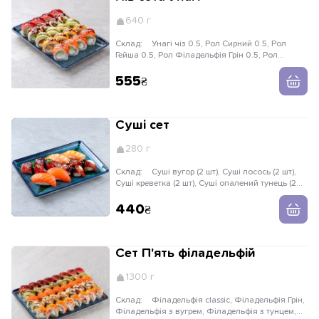
640 г
Склад:
Унагі чіз 0.5, Рол Сирний 0.5, Рол
Гейша 0.5, Рол Філадельфія Грін 0.5, Рол
Філадельфія Унагі 0.5
555
Суші сет
280 г
Склад:
Суші вугор (2 шт), Суші лосось (2 шт),
Суші креветка (2 шт), Суші опалений тунець (2
шт)
440
Сет П'ять філадельфій
1300 г
Склад:
Філадельфія classic, Філадельфія Грін,
Філадельфія з вугрем, Філадельфія з тунцем,