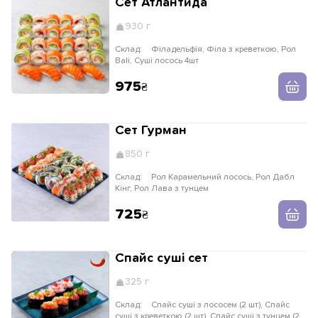
Сет Атлантида
930 г
Склад:
Філадельфія, Філа з креветкою, Рол
Bali, Суші лосось 4шт
975
Сет Гурман
850 г
Склад:
Рол Карамельний лосось, Рол Дабл
Кінг, Рол Лава з тунцем
725
Спайс суші сет
325 г
Склад:
Спайс суші з лососем (2 шт), Спайс
суші з креветкою (2 шт), Спайс суші з тунцем (2