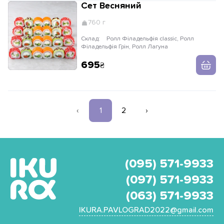
Сет Весняний
760 г
Склад:
Ролл Філадельфія classic, Ролл
Філадельфія Грін, Ролл Лагуна
695
‹
1
2
›
(095) 571-9933
(097) 571-9933
(063) 571-9933
IKURA.PAVLOGRAD2022@gmail.com