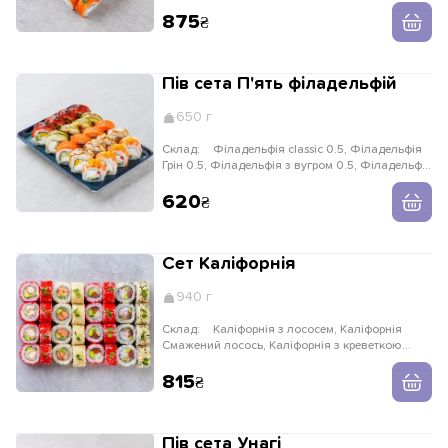
лосось
875
Пів сета П'ять філадельфій
650 г
Склад:
Філадельфія classic 0.5, Філадельфія
Грін 0.5, Філадельфія з вугром 0.5, Філадельфія
з тунцем 0.5, Філа з креветкою 0.5
620
Сет Каліфорнія
940 г
Склад:
Каліфорнія з лососем, Каліфорнія
Смажений лосось, Каліфорнія з креветкою
темпура, Каліфорнія з тунцем та крабом
815
Пів сета Унагі