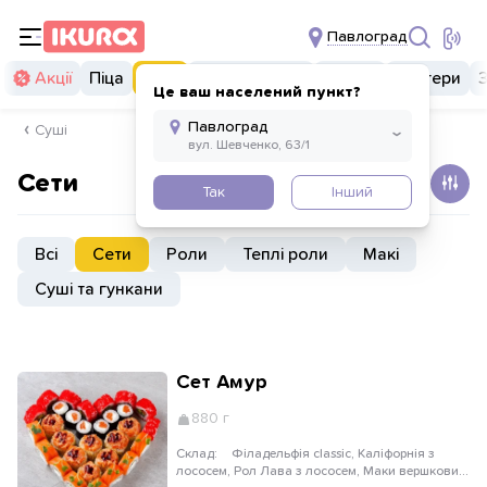
Павлоград
Акції
Піца
Суші
Суші бургери
Комбо
Бургери
Це ваш населений пункт?
Суші
Сети
Так
Інший
Всі
Сети
Роли
Теплі роли
Макі
Суші та гункани
Сет Амур
880 г
Склад:
Філадельфія classic, Каліфорнія з
лососем, Рол Лава з лососем, Маки вершковий