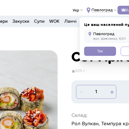
Павлоград
В
Укр
гери
Закуски
Супи
WOK
Ланчі
Салати
Боули
Дон
Це ваш населений п
Так
Сет Аріг
825 г
Склад:
Рол Вулкан, Темпура крев