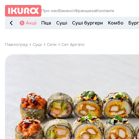
Про нас
Вакансії
Франшиза
Контакти
Акції
Піца
Суші
Суші бургери
Комбо
Бур
Павлоград
Суші
Сети
Сет Арігато