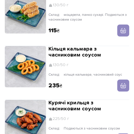
130/50 г
Склад:
моцарела, панко сухарі. Подаються з
часниковим соусом
115
Кільця кальмара з
часниковим соусом
130/50 г
Склад:
кільця кальмара, часниковий соус
235
Курячі крильця з
часниковим соусом
225/50 г
Склад:
Подаються з часниковим соусом