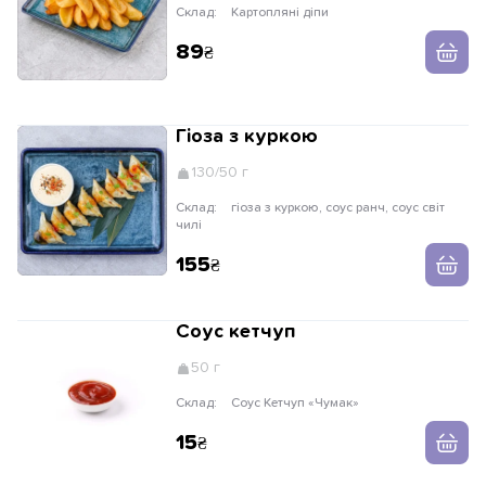
Склад:
Картопляні діпи
89
Гіоза з куркою
130/50 г
Склад:
гіоза з куркою, соус ранч, соус світ
чилі
155
Соус кетчуп
50 г
Склад:
Соус Кетчуп «Чумак»
15