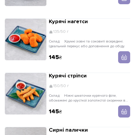
Курячі нагетси
135/50 г
Склад:
Хрумкі зовні та соковиті всередині.
Ідеальний перекус або доповнення до обіду.
145
Курячі стріпси
150/50 г
Склад:
Ніжні шматочки курячого філе,
обсмажені до хрусткої золотистої скоринки в
паніруванні панко. Подаються із класичним
томатним соусом кетчуп.
145
Сирні палички