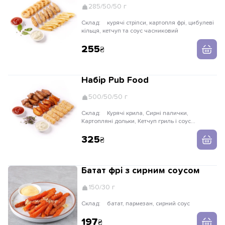
285/50/50 г
Склад:
курячі стріпси, картопля фрі, цибулеві
кільця, кетчуп та соус часниковий
255
Набір Pub Food
500/50/50 г
Склад:
Курячі крила, Сирні палички,
Картопляні дольки, Кетчуп гриль і соус
часниковий
325
Батат фрі з сирним соусом
150/30 г
Склад:
батат, пармезан, сирний соус
197