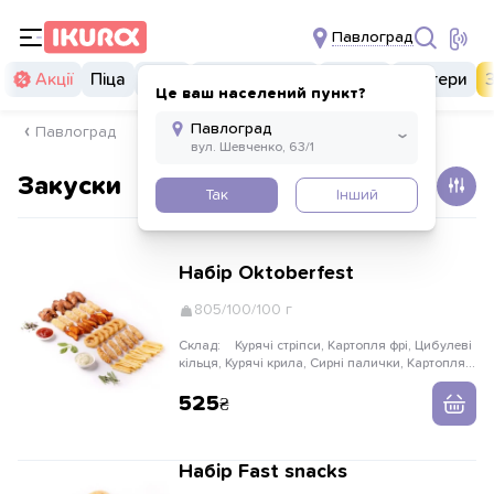
Павлоград
Акції
Піца
Суші
Суші бургери
Комбо
Бургери
Це ваш населений пункт?
Павлоград
Закуски
Так
Інший
Набір Oktoberfest
805/100/100 г
Склад:
Курячі стріпси, Картопля фрі, Цибулеві
кільця, Курячі крила, Сирні палички, Картопляні
дольки, кетчуп гриль і соус часниковий
525
Набір Fast snacks