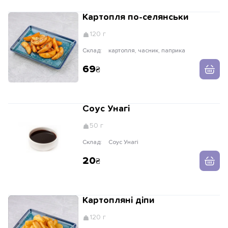
Картопля по-селянськи
120 г
Склад:
картопля, часник, паприка
69
Соус Унагі
50 г
Склад:
Соус Унагі
20
Картопляні діпи
120 г