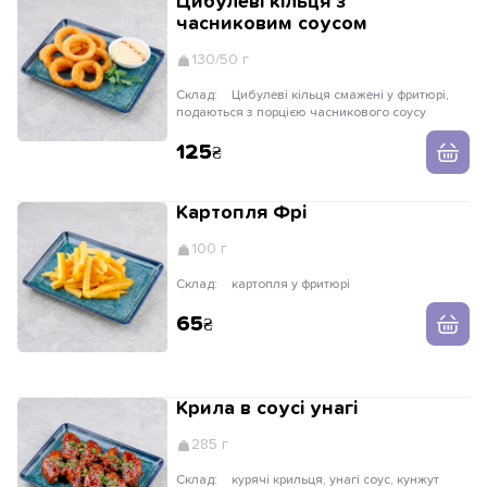
Цибулеві кільця з
часниковим соусом
130/50 г
Склад:
Цибулеві кільця смажені у фритюрі,
подаються з порцією часникового соусу
125
Картопля Фрі
100 г
Склад:
картопля у фритюрі
65
Крила в соусі унагі
285 г
Склад:
курячі крильця, унагі соус, кунжут