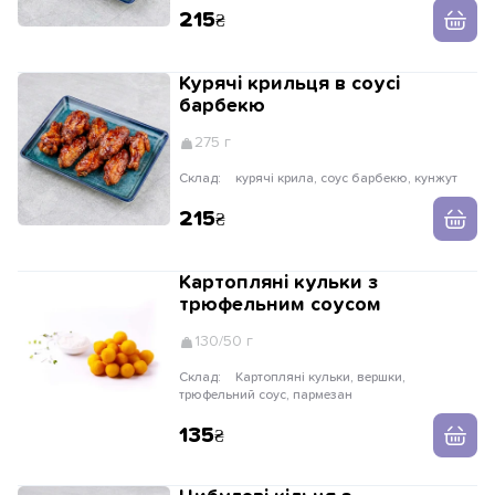
215
Курячі крильця в соусі
барбекю
275 г
Склад:
курячі крила, соус барбекю, кунжут
215
Картопляні кульки з
трюфельним соусом
130/50 г
Склад:
Картопляні кульки, вершки,
трюфельний соус, пармезан
135