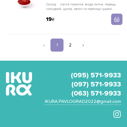
Склад:
паста томатна, вода питна, перець
солодкий, цукор, овочі та прянощі сушені
(часник, цибуля, перець чилі)
19
‹
1
2
›
(095) 571-9933
(097) 571-9933
(063) 571-9933
IKURA.PAVLOGRAD2022@gmail.com