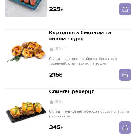
225
Картопля з беконом та
сиром чедер
450 г
Склад:
картопля, майонез, бекон, сир
тостерний, сіль, часник, петрушка
215
Свинячі реберця
280 г
Склад:
тушковані реберця з соусом спайсі та
пармезаном
345