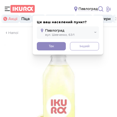
Павлоград
Акції
Піца
Суші
Суші бургери
Комбо
Бургери
Це ваш населений пункт?
Напої
Так
Інший