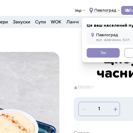
Павлоград
В
Укр
гери
Закуски
Супи
WOK
Ланчі
Салати
Боули
Дон
Це ваш населений п
Так
Цибу
часн
130/50 г