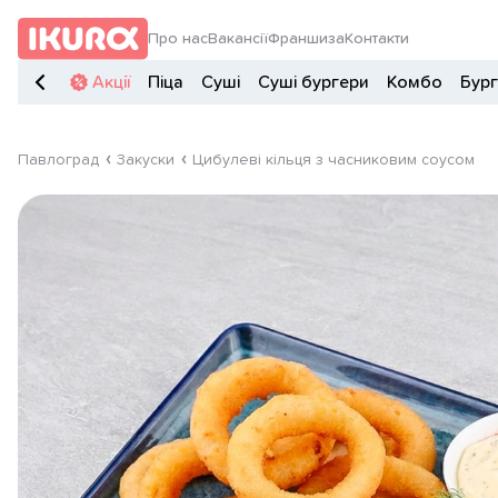
Про нас
Вакансії
Франшиза
Контакти
Акції
Піца
Суші
Суші бургери
Комбо
Бур
Павлоград
Закуски
Цибулеві кільця з часниковим соусом