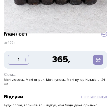
Макі сет
435 г
365
Склад:
Макі лосось, Макі огірок, Макі тунець, Макі вугор Кількість: 24
шт
Відгуки
Написати відгук
Будь ласка, залиште ваш відгук, нам буде дуже приємно.