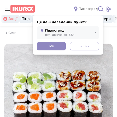
Павлоград
Акції
Піца
Суші
Суші бургери
Комбо
Бургери
Це ваш населений пункт?
Сети
Так
Інший