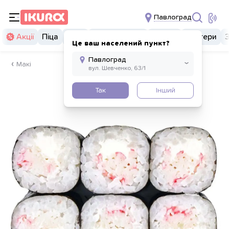
Павлоград
Акції
Піца
Суші
Суші бургери
Комбо
Бургери
Це ваш населений пункт?
Макі
Так
Інший