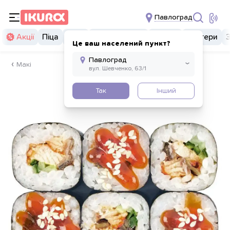
Павлоград
Акції
Піца
Суші
Суші бургери
Комбо
Бургери
Це ваш населений пункт?
Макі
Так
Інший