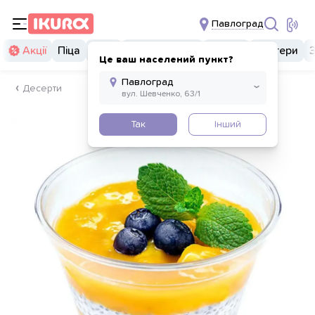
Павлоград
Акції
Піца
Суші
Суші бургери
Комбо
Бургери
Це ваш населений пункт?
Десерти
Так
Інший