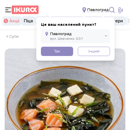
Павлоград
Акції
Піца
Суші
Суші бургери
Комбо
Бургери
Це ваш населений пункт?
Супи
Так
Інший