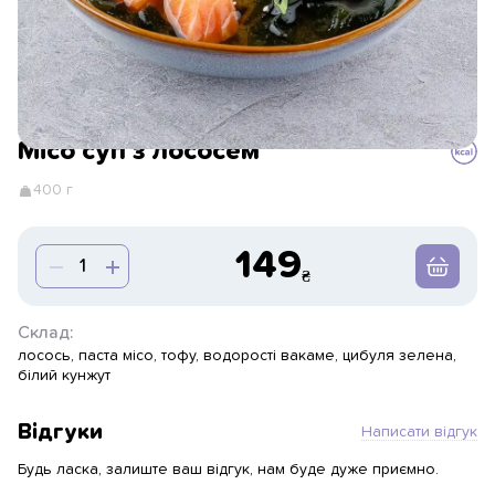
Місо суп з лососем
400 г
149
Склад:
лосось, паста місо, тофу, водорості вакаме, цибуля зелена,
білий кунжут
Відгуки
Написати відгук
Будь ласка, залиште ваш відгук, нам буде дуже приємно.