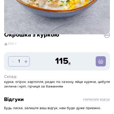
Окрошка з куркою
400 г
115
Склад:
курка, огірок, картопля, редис по сезону, яйце куряче, цибуля
зелена і кріп, гірчиця за бажанням
Відгуки
Написати відгук
Будь ласка, залиште ваш відгук, нам буде дуже приємно.