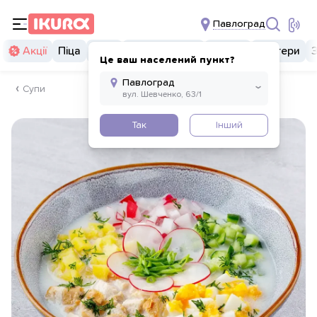
Павлоград
Акції
Піца
Суші
Суші бургери
Комбо
Бургери
Це ваш населений пункт?
Супи
Так
Інший