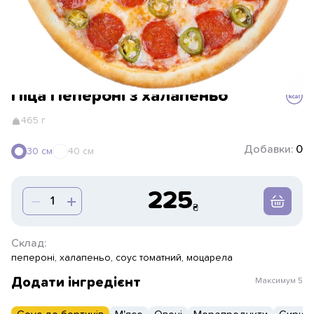
Піца Пепероні з халапеньо
465 г
Добавки:
0
30 см
40 см
225
Склад:
пепероні, халапеньо, соус томатний, моцарела
Додати інгредієнт
Максимум
5