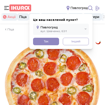
Павлоград
Акції
Піца
Суші
Суші бургери
Комбо
Бургери
Це ваш населений пункт?
Піца
Так
Інший