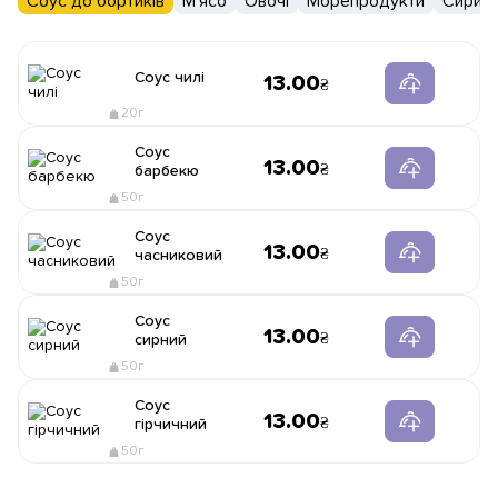
Соус до бортиків
М'ясо
Овочі
Морепродукти
Сири
Соус чилі
13.00
20г
Соус
13.00
барбекю
50г
Соус
13.00
часниковий
50г
Соус
13.00
сирний
50г
Соус
13.00
гірчичний
50г