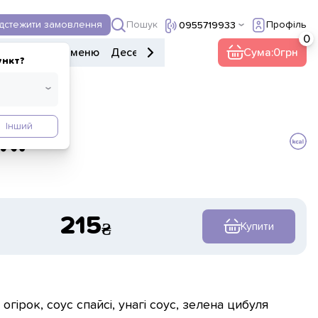
Пошук
ідстежити замовлення
Профіль
0955719933
ери
Дитяче меню
Десерти
Напої
Інше
Сума:
Кава
0
ункт?
Інший
кі
215
Купити
огірок, соус спайсі, унагі соус, зелена цибуля