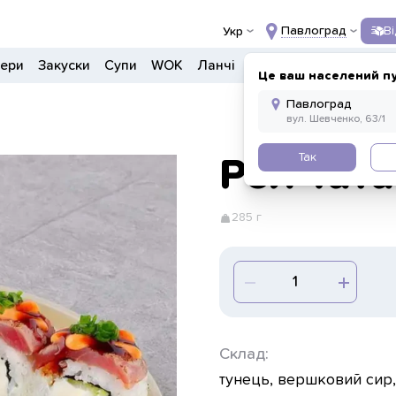
Павлоград
В
Укр
гери
Закуски
Супи
WOK
Ланчі
Салати
Боули
Дон
Це ваш населений п
Так
Рол Тата
285 г
Склад:
тунець, вершковий сир, 