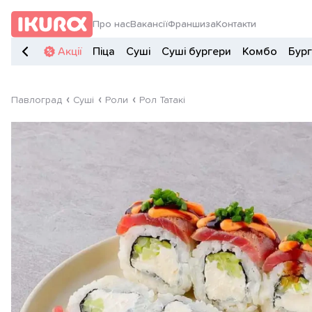
Про нас
Вакансії
Франшиза
Контакти
Акції
Піца
Суші
Суші бургери
Комбо
Бур
Павлоград
Суші
Роли
Рол Татакі