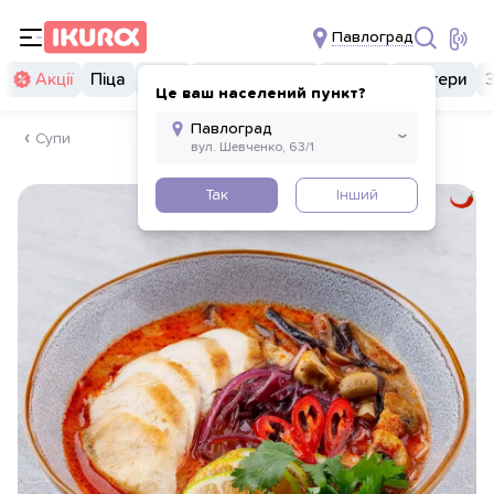
Павлоград
Акції
Піца
Суші
Суші бургери
Комбо
Бургери
Це ваш населений пункт?
Супи
Так
Інший