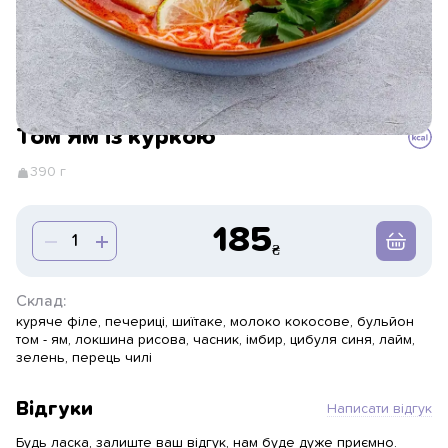
Том Ям із куркою
390 г
185
Склад:
куряче філе, печериці, шиїтаке, молоко кокосове, бульйон
том - ям, локшина рисова, часник, імбир, цибуля синя, лайм,
зелень, перець чилі
Відгуки
Написати відгук
Будь ласка, залиште ваш відгук, нам буде дуже приємно.