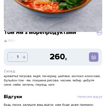
Том Ям з морепродуктами
390 г
260
Склад:
креветка тигрова, мідія, печериці, шиїтаке, молоко кокосове,
бульйон том - ям, локшина рисова, часник, імбир, цибуля
синя, лайм, зелень, перець чилі
Відгуки
Написати відгук
Будь ласка, залиште ваш відгук, нам буде дуже приємно.