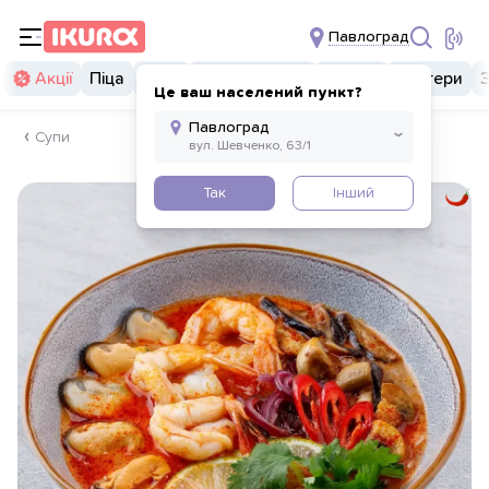
Павлоград
Акції
Піца
Суші
Суші бургери
Комбо
Бургери
Це ваш населений пункт?
Супи
Так
Інший