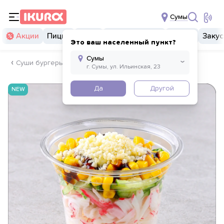
Сумы
Акции
Пицца
Суши
Суши бургеры
Комбо
Закус
Это ваш населенный пункт?
Суши бургеры
Да
Другой
NEW