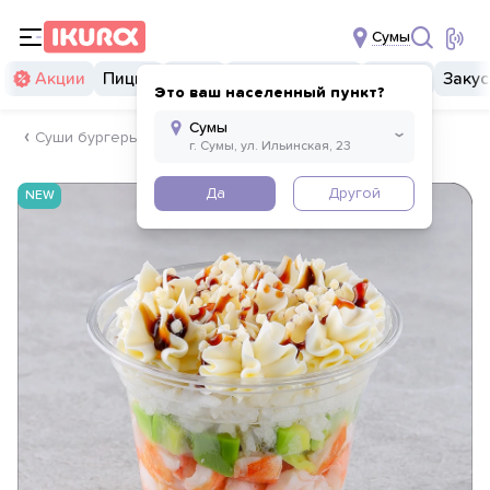
Сумы
Акции
Пицца
Суши
Суши бургеры
Комбо
Закус
Это ваш населенный пункт?
Суши бургеры
Да
Другой
NEW