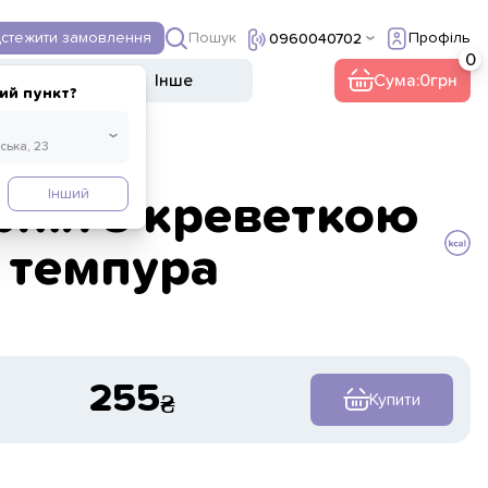
Пошук
дстежити замовлення
Профіль
0960040702
Десерти
Напої
Інше
Сума:
0
ий пункт?
Інший
рнія з креветкою
темпура
255
Купити