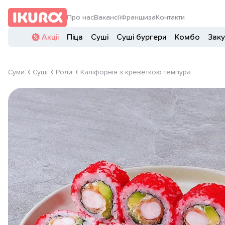
Про нас
Вакансії
Франшиза
Контакти
Акції
Піца
Суші
Суші бургери
Комбо
Заку
Суми
Суші
Роли
Каліфорнія з креветкою темпура