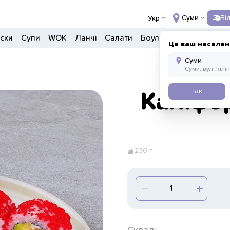
Суми
Ві
Укр
ски
Супи
WOK
Ланчі
Салати
Боули
Дитяче меню
Це ваш населен
Так
Каліфо
230 г