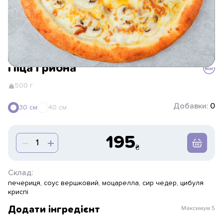
Піца Грибна
500 г
Добавки:
0
30 см
40 см
195
Склад:
печериця, соус вершковий, моцарелла, сир чедер, цибуля
криспі
Додати інгредієнт
Максимум
5