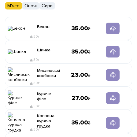
М'ясо
Овочі
Сири
Бекон
35.00
50г
Шинка
35.00
50г
Мисливські
23.00
ковбаски
50г
Куряче
27.00
філе
50г
Копчена
куряча
35.00
грудка
50г