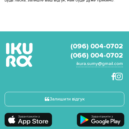
Будь ласка, залиште ваш відгук, нам буде дуже приємно.
(096) 004-0702
(066) 004-0702
ikura.sumy@gmail.com
Залишити відгук