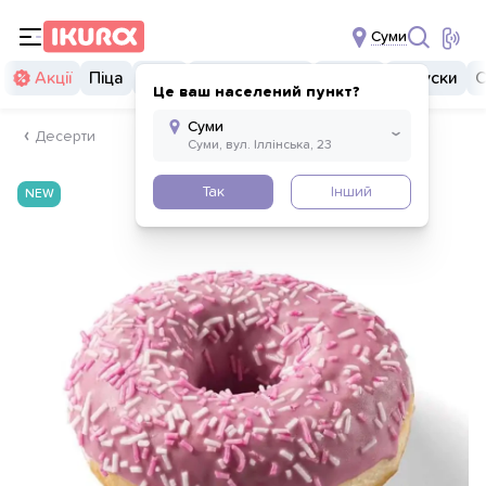
Суми
Акції
Піца
Суші
Суші бургери
Комбо
Закуски
С
Це ваш населений пункт?
Десерти
Так
Інший
NEW