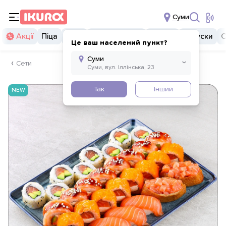
Суми
Акції
Піца
Суші
Суші бургери
Комбо
Закуски
С
Це ваш населений пункт?
Сети
Так
Інший
NEW