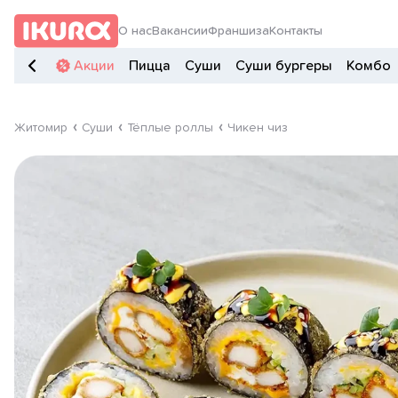
О нас
Вакансии
Франшиза
Контакты
Акции
Пицца
Суши
Суши бургеры
Комбо
Житомир
Суши
Тёплые роллы
Чикен чиз