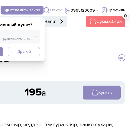
Поиск
Отследить заказ
Профиль
0965120009
е меню
Десерты
Напитки
Прочее
Сумма:
0
еленный пункт?
Другой
из
195
Купить
крем сыр, чеддер, темпура кляр, панко сухари,