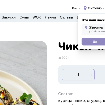
Житомир
Рус
Закуски
Супы
WOK
Ланчи
Салаты
Боулы
Детско
Это ваш нас
Да
Чикен ч
300 г
Состав:
курица панко, огурец, 