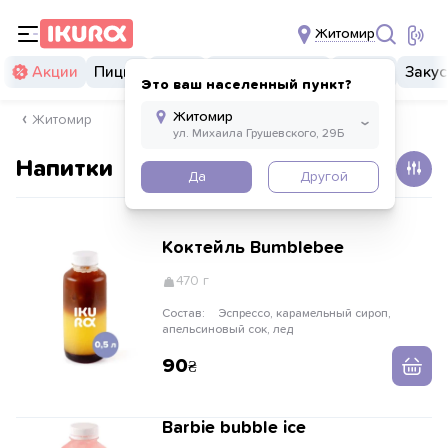
Житомир
Акции
Пицца
Суши
Суши бургеры
Комбо
Закус
Это ваш населенный пункт?
Житомир
Напитки
Да
Другой
Коктейль Вumblebee
470 г
Состав:
Эспрессо, карамельный сироп,
апельсиновый сок, лед
90
Barbie bubble ice