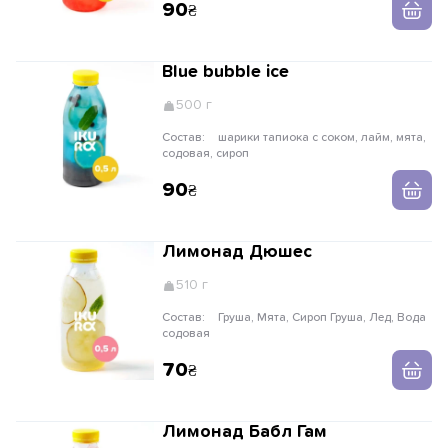
90
Blue bubble ice
500 г
Состав:
шарики тапиока с соком, лайм, мята,
содовая, сироп
90
Лимонад Дюшес
510 г
Состав:
Груша, Мята, Сироп Груша, Лед, Вода
содовая
70
Лимонад Бабл Гам