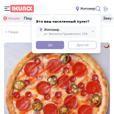
Житомир
Акции
Пицца
Суши
Суши бургеры
Комбо
Закус
Это ваш населенный пункт?
Пицца
Да
Другой