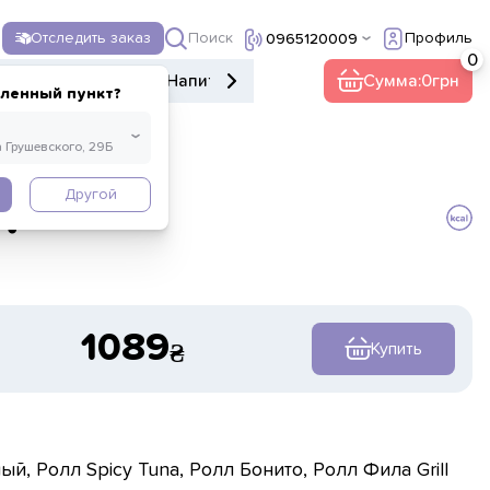
Поиск
Отследить заказ
Профиль
0965120009
е меню
Десерты
Напитки
Прочее
Сумма:
0
еленный пункт?
Другой
т
1089
Купить
й, Ролл Spicy Tuna, Ролл Бонито, Ролл Фила Grill