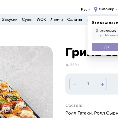
Житомир
Рус
Закуски
Супы
WOK
Ланчи
Салаты
Боулы
Детско
Это ваш нас
Да
Гриль се
1330 г
Состав:
Ролл Татаки, Ролл Сырны