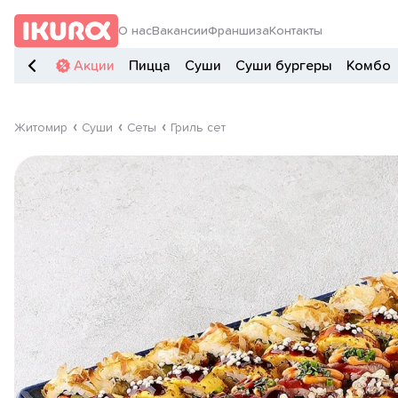
О нас
Вакансии
Франшиза
Контакты
Акции
Пицца
Суши
Суши бургеры
Комбо
Житомир
Суши
Сеты
Гриль сет