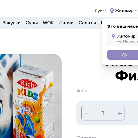
Житомир
Рус
Закуски
Супы
WOK
Ланчи
Салаты
Боулы
Детско
Это ваш нас
Да
Kids
Фи
315 г