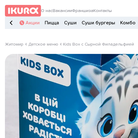
О нас
Вакансии
Франшиза
Контакты
Акции
Пицца
Суши
Суши бургеры
Комбо
Житомир
Детское меню
Kids Box с Сырной Филадельфией