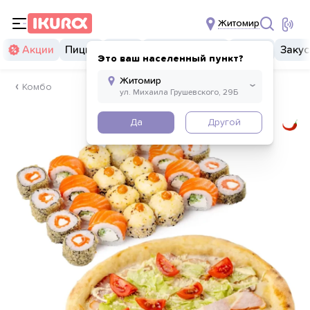
Житомир
Акции
Пицца
Суши
Суши бургеры
Комбо
Закус
Это ваш населенный пункт?
Комбо
Да
Другой