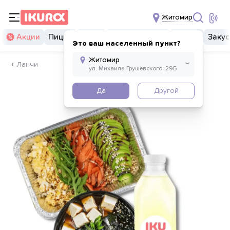
Житомир
Акции
Пицца
Суши
Суши бургеры
Комбо
Закус
Это ваш населенный пункт?
Ланчи
Да
Другой