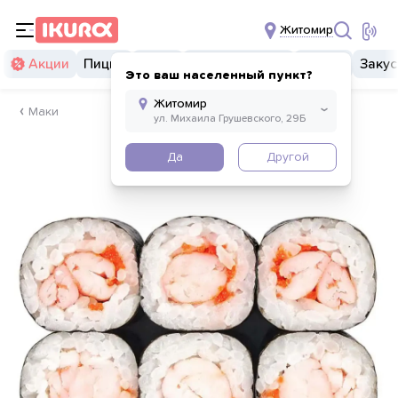
Житомир
Акции
Пицца
Суши
Суши бургеры
Комбо
Закус
Это ваш населенный пункт?
Маки
Да
Другой