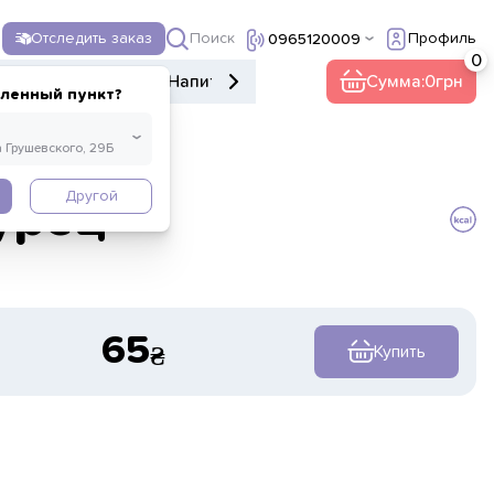
Поиск
Отследить заказ
Профиль
0965120009
е меню
Десерты
Напитки
Прочее
Сумма:
0
еленный пункт?
Другой
урец
65
Купить