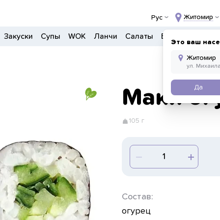
Житомир
Рус
Закуски
Супы
WOK
Ланчи
Салаты
Боулы
Детско
Это ваш нас
Да
Маки ог
105 г
Состав:
огурец