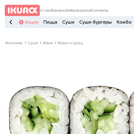
О нас
Вакансии
Франшиза
Контакты
Акции
Пицца
Суши
Суши бургеры
Комбо
Житомир
Суши
Маки
Маки огурец