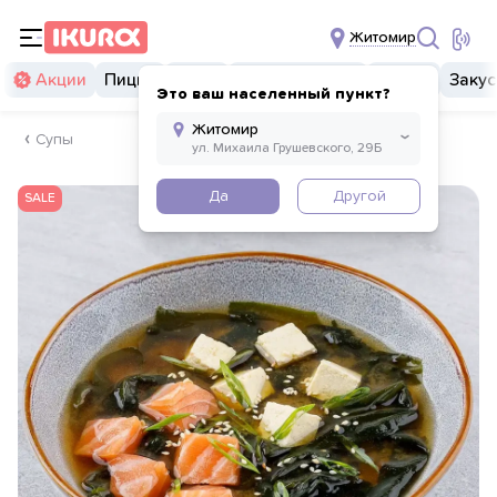
Житомир
Акции
Пицца
Суши
Суши бургеры
Комбо
Закус
Это ваш населенный пункт?
Супы
Да
Другой
SALE