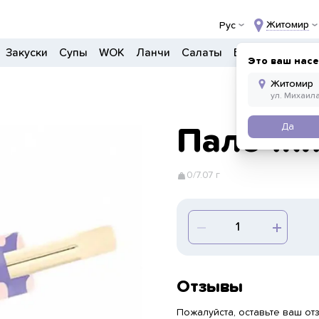
Житомир
Рус
Закуски
Супы
WOK
Ланчи
Салаты
Боулы
Детско
Это ваш нас
Да
Палочки
0/7.07 г
Отзывы
Пожалуйста, оставьте ваш отз