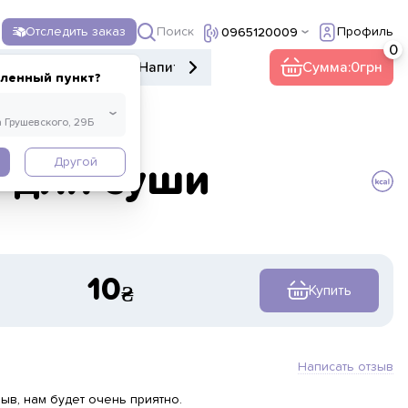
Поиск
Отследить заказ
Профиль
0965120009
е меню
Десерты
Напитки
Прочее
Сумма:
0
еленный пункт?
Другой
 для суши
10
Купить
Написать отзыв
ыв, нам будет очень приятно.