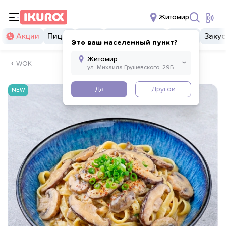
Житомир
Акции
Пицца
Суши
Суши бургеры
Комбо
Закус
Это ваш населенный пункт?
WOK
Да
Другой
NEW