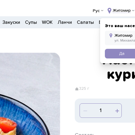
Житомир
Рус
Закуски
Супы
WOK
Ланчи
Салаты
Боулы
Детско
Это ваш нас
Да
Паст
кур
325 г