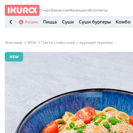
О нас
Вакансии
Франшиза
Контакты
Акции
Пицца
Суши
Суши бургеры
Комбо
Житомир
WOK
Паста сливочная с курицей терияки
NEW