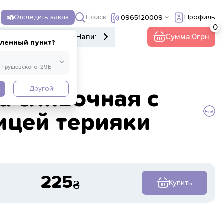
Поиск
Отследить заказ
Профиль
0965120009
е меню
Десерты
Напитки
Прочее
Сумма:
0
еленный пункт?
Другой
а сливочная с
ицей терияки
225
Купить