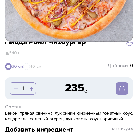
Пицца Роял Чизбургер
540 г
Добавки:
0
30 см
40 см
235
Состав:
Бекон, пряная свинина, лук синий, фирменный томатный соус,
моцарелла, соленый огурец, лук криспи, соус горчичный
Добавить ингредиент
Максимум
5