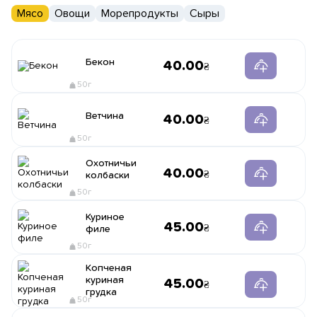
Мясо
Овощи
Морепродукты
Сыры
Бекон
40.00
50г
Ветчина
40.00
50г
Охотничьи
40.00
колбаски
50г
Куриное
45.00
филе
50г
Копченая
куриная
45.00
грудка
50г