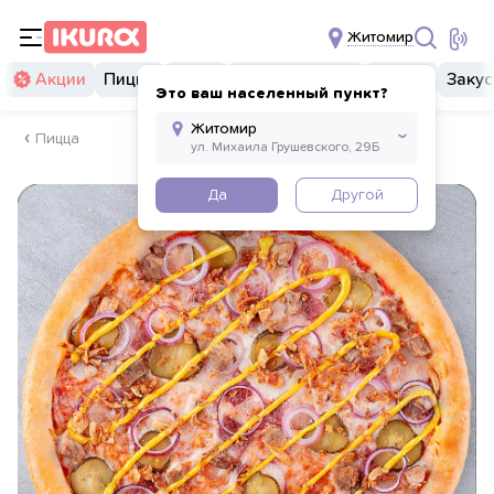
Житомир
Акции
Пицца
Суши
Суши бургеры
Комбо
Закус
Это ваш населенный пункт?
Пицца
Да
Другой