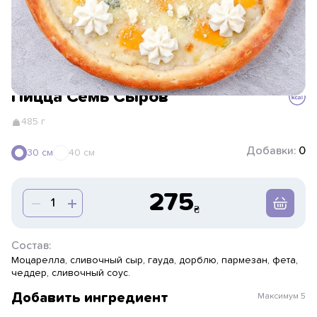
Пицца Семь Сыров
485 г
Добавки:
0
30 см
40 см
275
Состав:
Моцарелла, сливочный сыр, гауда, дорблю, пармезан, фета,
чеддер, сливочный соус.
Добавить ингредиент
Максимум
5