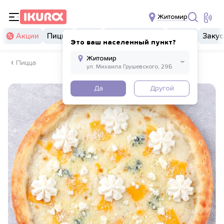
Житомир
Акции
Пицца
Суши
Суши бургеры
Комбо
Закус
Это ваш населенный пункт?
Пицца
Да
Другой