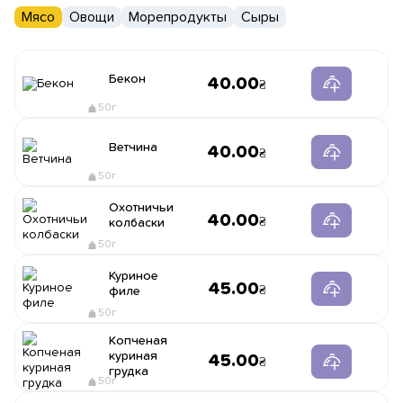
Мясо
Овощи
Морепродукты
Сыры
Бекон
40.00
50г
Ветчина
40.00
50г
Охотничьи
40.00
колбаски
50г
Куриное
45.00
филе
50г
Копченая
куриная
45.00
грудка
50г