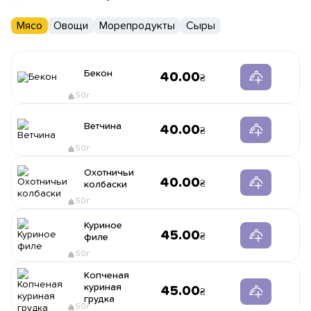
Мясо
Овощи
Морепродукты
Сыры
Бекон
40.00
50г
Ветчина
40.00
50г
Охотничьи
40.00
колбаски
50г
Куриное
45.00
филе
50г
Копченая
куриная
45.00
грудка
50г