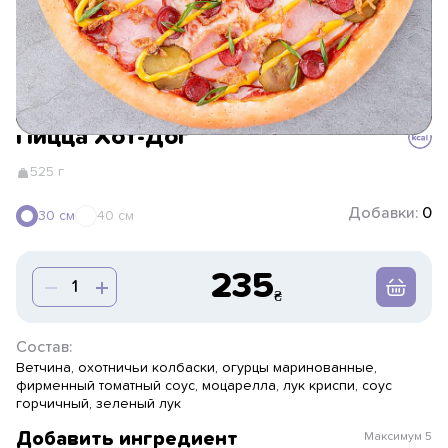
Пицца Хот-Дог
525 г
Добавки:
0
30 см
40 см
235
Состав:
Ветчина, охотничьи колбаски, огурцы маринованные,
фирменный томатный соус, моцарелла, лук криспи, соус
горчичный, зеленый лук
Добавить ингредиент
Максимум
5