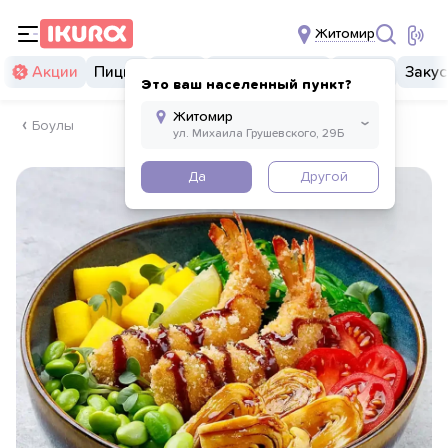
Житомир
Акции
Пицца
Суши
Суши бургеры
Комбо
Закус
Это ваш населенный пункт?
Боулы
Да
Другой