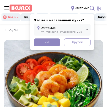
Житомир
Акции
Пицца
Суши
Суши бургеры
Комбо
Закус
Это ваш населенный пункт?
Боулы
Да
Другой