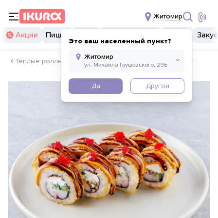
Житомир
Акции
Пицца
Суши
Суши бургеры
Комбо
Закус
Это ваш населенный пункт?
Тёплые роллы
Да
Другой