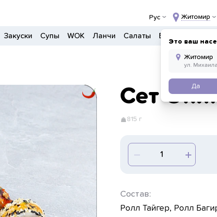
Житомир
Рус
Закуски
Супы
WOK
Ланчи
Салаты
Боулы
Детско
Это ваш нас
Да
Сет Оки
815 г
Состав:
Ролл Тайгер, Ролл Баги