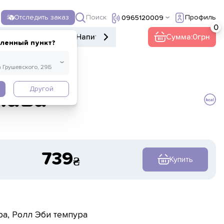
Поиск
Отследить заказ
Профиль
0965120009
е меню
Десерты
Напитки
Прочее
Сумма:
0
еленный пункт?
Другой
нава
739
Купить
ра, Ролл Эби темпура