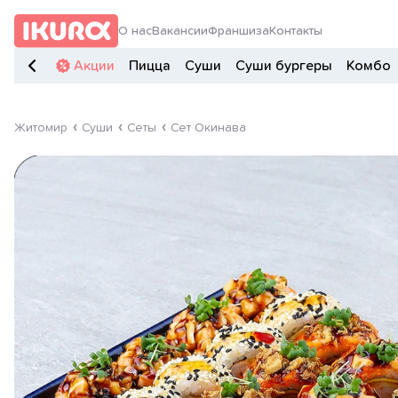
О нас
Вакансии
Франшиза
Контакты
Акции
Пицца
Суши
Суши бургеры
Комбо
Житомир
Суши
Сеты
Сет Окинава