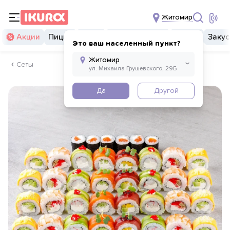
Житомир
Акции
Пицца
Суши
Суши бургеры
Комбо
Закус
Это ваш населенный пункт?
Сеты
Да
Другой