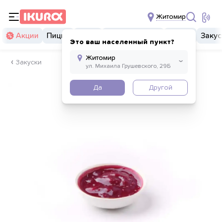
Житомир
Акции
Пицца
Суши
Суши бургеры
Комбо
Закус
Это ваш населенный пункт?
Закуски
Да
Другой